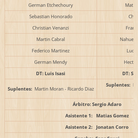
German Etchechoury
Matia
Sebastian Honorado
Chri
Christian Venanzi
Franc
Martin Cabral
Nahuel A
Federico Martinez
Lucia
German Mendy
Hector
DT: Luis Isasi
DT: Se
Suplentes:
Ma
Suplentes:
Martin Moran - Ricardo Diaz
F
Árbitro: Sergio Adaro
Asistente 1: Matias Gomez
Asistente 2: Jonatan Corro