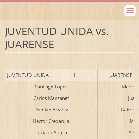
JUVENTUD UNIDA vs.
JUARENSE
JUVENTUD UNIDA
1
JUARENSE
Santiago Lopez
Marcelo
Carlos Manzanet
Juan
Damian Alvarez
Gabriel
Hector Creparula
Marc
Luciano Garcia
Serg