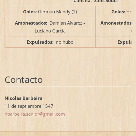
Cancha: Sans Souci
Goles:
German Mendy (1)
Goles:
Hect
Amonestados:
Damian Alvarez -
Amonestados:
Luciano Garcia
Qu
Expulsados:
no hubo
Expulsa
Contacto
Nicolas Barbeira
11 de septiembre 1547
nbarbeir
a.senior
@gmail.c
om