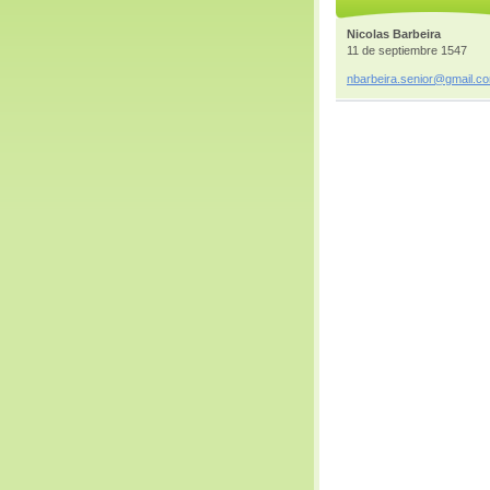
Nicolas Barbeira
11 de septiembre 1547
nbarbeir
a.senior
@gmail.c