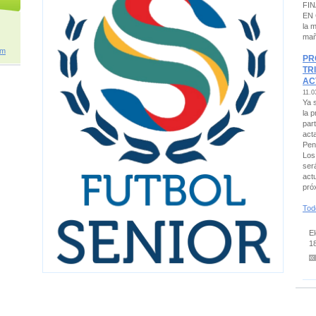
FI
EN
la 
ma
om
PR
TR
AC
11.0
Ya 
la 
part
act
Pen
Los
ser
act
pró
Tod
E
1