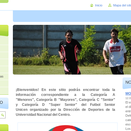
Inicio
Mapa del sit
has
N
¡Bienvenidos! En este sitio podrás encontrar toda la
MO
información correspondiente a la Categoría A
12.0
"Menores", Categoría B "Mayores",
Categoría C "Senior"
IO
El 
y
Categoría D "Super Senior" del Futbol Senior
el 
Unicen organizado por la Dirección de Deportes de la
ent
Universidad Nacional del Centro.
Def
cat
esc
Los