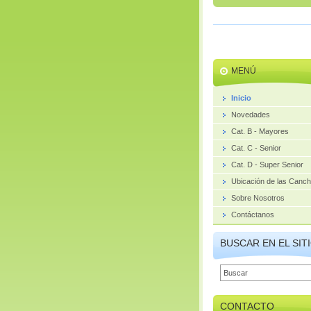
MENÚ
Inicio
Novedades
Cat. B - Mayores
Cat. C - Senior
Cat. D - Super Senior
Ubicación de las Canc
Sobre Nosotros
Contáctanos
BUSCAR EN EL SIT
CONTACTO