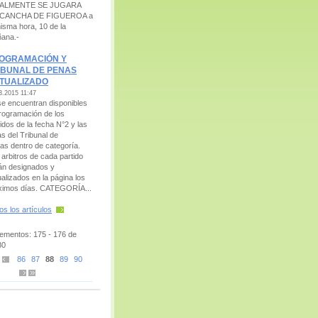
NALMENTE SE JUGARA
 CANCHA DE FIGUEROA a
misma hora, 10 de la
ñana.-
OGRAMACIÓN Y
IBUNAL DE PENAS
TUALIZADO
3.2015 11:47
se encuentran disponibles
programación de los
idos de la fecha N°2 y las
as del Tribunal de
as dentro de categoría.
 arbitros de cada partido
án designados y
ualizados en la página los
ximos días. CATEGORÍA...
os los artículos
lementos: 175 - 176 de
80
86
87
88
89
90