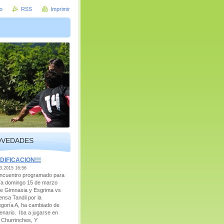
io
RSS
Imprimir
OVEDADES
DIFICACION!!!
3.2015 16:56
encuentro programado para
día domingo 15 de marzo
re Gimnasia y Esgrima vs
ensa Tandil por la
egoría A, ha cambiado de
enario. Iba a jugarse en
 Churrinches, Y