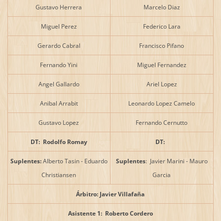
Gustavo Herrera
Marcelo Diaz
Miguel Perez
Federico Lara
Gerardo Cabral
Francisco Pifano
Fernando Yini
Miguel Fernandez
Angel Gallardo
Ariel Lopez
Anibal Arrabit
Leonardo Lopez Camelo
Gustavo Lopez
Fernando Cernutto
DT: Rodolfo Romay
DT:
Suplentes:
Alberto Tasin - Eduardo
Suplentes
: Javier Marini - Mauro
Christiansen
Garcia
Árbitro: Javier Villafaña
Asistente 1: Roberto Cordero