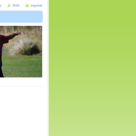
io
RSS
Imprimir