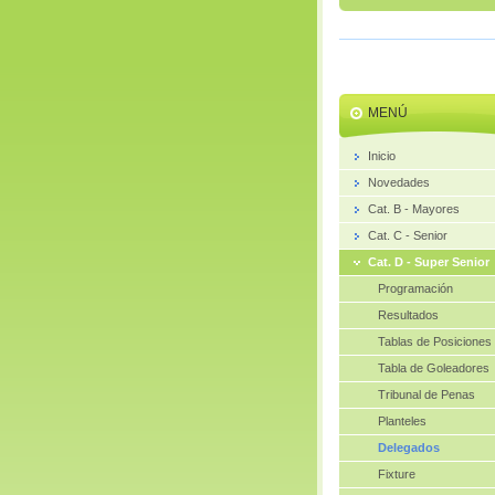
MENÚ
Inicio
Novedades
Cat. B - Mayores
Cat. C - Senior
Cat. D - Super Senior
Programación
Resultados
Tablas de Posiciones
Tabla de Goleadores
Tribunal de Penas
Planteles
Delegados
Fixture