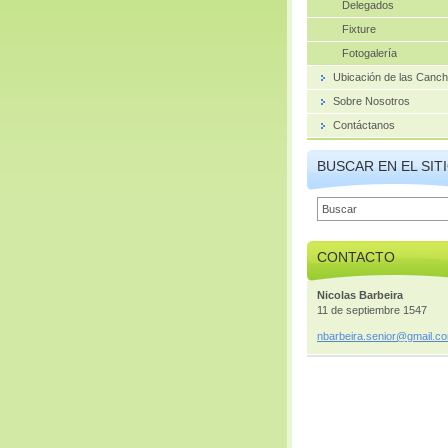
Delegados
Fixture
Fotogalería
Ubicación de las Canc
Sobre Nosotros
Contáctanos
BUSCAR EN EL SIT
CONTACTO
Nicolas Barbeira
11 de septiembre 1547
nbarbeir
a.senior
@gmail.c