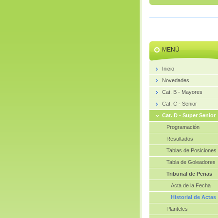
MENÚ
Inicio
Novedades
Cat. B - Mayores
Cat. C - Senior
Cat. D - Super Senior
Programación
Resultados
Tablas de Posiciones
Tabla de Goleadores
Tribunal de Penas
Acta de la Fecha
Historial de Actas
Planteles