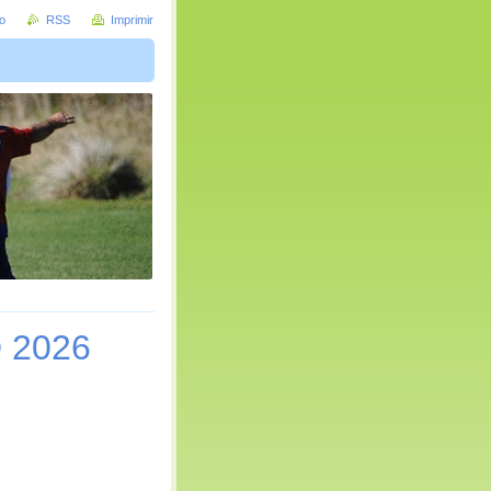
io
RSS
Imprimir
D 2026